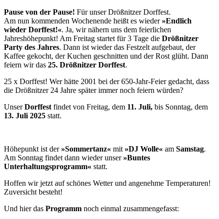
Pause von der Pause!
Für unser Drößnitzer Dorffest.
Am nun kommenden Wochenende heißt es wieder
»Endlich
wieder Dorffest!«
. Ja, wir nähern uns dem feierlichen
Jahreshöhepunkt! Am Freitag startet für 3 Tage die
Drößnitzer
Party des Jahres
. Dann ist wieder das Festzelt aufgebaut, der
Kaffee gekocht, der Kuchen geschnitten und der Rost glüht. Dann
feiern wir das
25. Drößnitzer Dorffest
.
25 x Dorffest! Wer hätte 2001 bei der 650-Jahr-Feier gedacht, dass
die Drößnitzer 24 Jahre später immer noch feiern würden?
Unser
Dorffest
findet von Freitag, dem
11. Juli,
bis Sonntag, dem
13. Juli 2025
statt.
Höhepunkt ist der
»Sommertanz«
mit
»DJ Wolle«
am
Samstag
.
Am Sonntag findet dann wieder unser
»Buntes
Unterhaltungsprogramm«
statt.
Hoffen wir jetzt auf schönes Wetter und angenehme Temperaturen!
Zuversicht besteht!
Und hier das
Programm
noch einmal zusammengefasst: