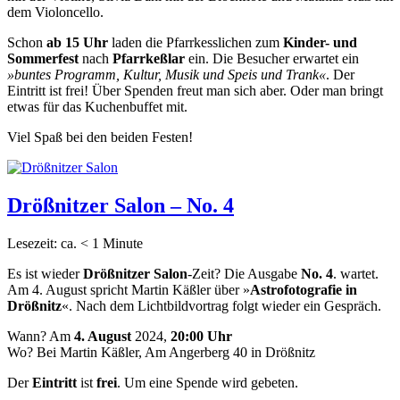
dem Violoncello.
Schon
ab 15 Uhr
laden die Pfarrkesslichen zum
Kinder- und
Sommerfest
nach
Pfarrkeßlar
ein. Die Besucher erwartet ein
»buntes Programm, Kultur, Musik und Speis und Trank«
. Der
Eintritt ist frei! Über Spenden freut man sich aber. Oder man bringt
etwas für das Kuchenbuffet mit.
Viel Spaß bei den beiden Festen!
Drößnitzer Salon – No. 4
Lesezeit: ca.
< 1
Minute
Es ist wieder
Drößnitzer Salon
-Zeit? Die Ausgabe
No. 4
. wartet.
Am 4. August spricht Martin Käßler über »
Astrofotografie in
Drößnitz
«. Nach dem Lichtbildvortrag folgt wieder ein Gespräch.
Wann? Am
4. August
2024,
20:00 Uhr
Wo? Bei Martin Käßler, Am Angerberg 40 in Drößnitz
Der
Eintritt
ist
frei
. Um eine Spende wird gebeten.