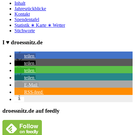
Inhalt
Jahresrückblicke
Kontakt
Spendentafel
Statistik ∗ Karte ∗ Wetter
Stichworte
I ♥ droessnitz.de
teilen
teilen
teilen
teilen
E-Mail
RSS-feed
droessnitz.de auf feedly