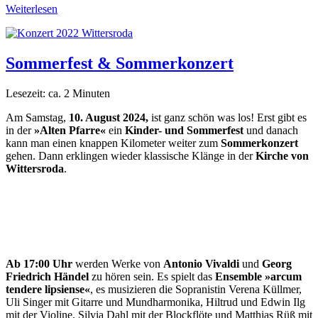
Weiterlesen
Sommerfest & Sommerkonzert
Lesezeit: ca.
2
Minuten
Am Samstag,
10. August 2024,
ist ganz schön was los! Erst gibt es
in der
»Alten Pfarre«
ein
Kinder- und Sommerfest
und danach
kann man einen knappen Kilometer weiter zum
Sommerkonzert
gehen. Dann erklingen wieder klassische Klänge in der
Kirche von
Wittersroda
.
Ab 17:00 Uhr
werden Werke von
Antonio Vivaldi
und
Georg
Friedrich Händel
zu hören sein. Es spielt das
Ensemble »arcum
tendere lipsiense«
, es musizieren die Sopranistin Verena Küllmer,
Uli Singer mit Gitarre und Mundharmonika, Hiltrud und Edwin Ilg
mit der Violine, Silvia Dahl mit der Blockflöte und Matthias Rüß mit