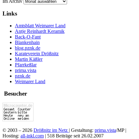
Im Archiv
Links
Amtsblatt Weimarer Land
Antje Reinhardt Keramik
Back-O-Fant
Blankenhain
blog.pznk.de
Karateverein Drößnitz
Martin Käßler
Pfarrkeßlar
prima.vista
pznk.de
Weimarer Land
Besucher
© 2003 – 2026
Drößnitz im Netz
| Gestaltung:
prima.vista
/MP |
Hosting:
all-inkl.com
|
518 Beiträge
seit 26.02.2007