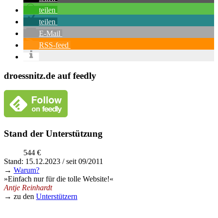
teilen
teilen
E-Mail
RSS-feed
droessnitz.de auf feedly
Stand der Unterstützung
544 €
Stand: 15.12.2023 / seit 09/2011
→
Warum?
»Einfach nur für die tolle Website!«
Antje Reinhardt
→ zu den
Unterstützern