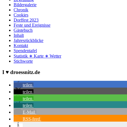
Bildergalerie
Chronik
Cookies
Dorffest 2023
Feste und Ereignisse
Gästebuch
Inhalt
Jahresrückblicke
Kontakt
Spendentafel
Statistik ∗ Karte ∗ Wetter
Stichworte
I ♥ droessnitz.de
teilen
teilen
teilen
teilen
E-Mail
RSS-feed