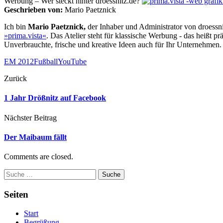
Werbung – Wer steckt hinter droessnitz.de?
Geschrieben von:
Mario Paetznick
Ich bin
Mario Paetznick,
der Inhaber und Administrator von droessnitz
»prima.vista«
. Das Atelier steht für klassische Werbung - das heißt 
Unverbrauchte, frische und kreative Ideen auch für Ihr Unternehmen.
EM 2012
Fußball
YouTube
Zurück
1 Jahr Drößnitz auf Facebook
Nächster Beitrag
Der Maibaum fällt
Comments are closed.
Suche
Seiten
Start
Begrüßung