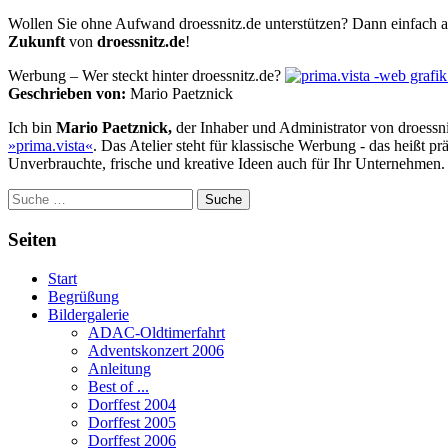
Wollen Sie ohne Aufwand droessnitz.de unterstützen? Dann einfach a
Zukunft
von
droessnitz.de
!
Werbung – Wer steckt hinter droessnitz.de?
Geschrieben von:
Mario Paetznick
Ich bin
Mario Paetznick,
der Inhaber und Administrator von droessnitz
»prima.vista«
. Das Atelier steht für klassische Werbung - das heißt 
Unverbrauchte, frische und kreative Ideen auch für Ihr Unternehmen.
Suche
Seiten
Start
Begrüßung
Bildergalerie
ADAC-Oldtimerfahrt
Adventskonzert 2006
Anleitung
Best of ...
Dorffest 2004
Dorffest 2005
Dorffest 2006