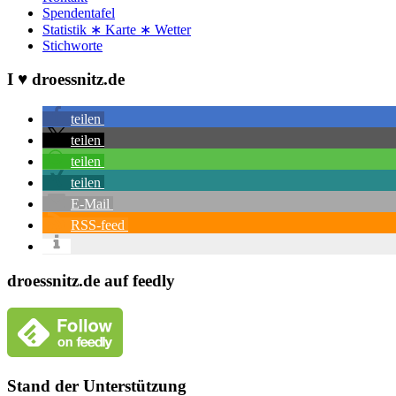
Spendentafel
Statistik ∗ Karte ∗ Wetter
Stichworte
I ♥ droessnitz.de
teilen
teilen
teilen
teilen
E-Mail
RSS-feed
droessnitz.de auf feedly
Stand der Unterstützung