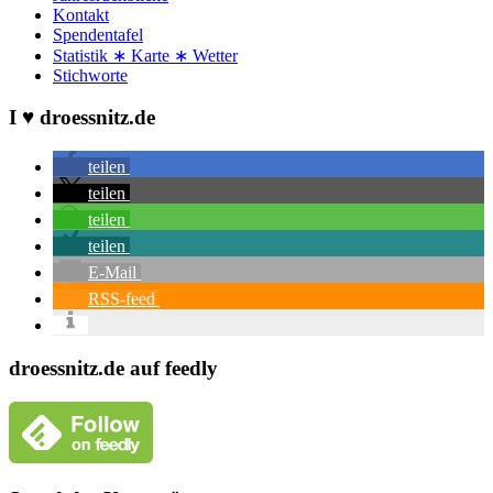
Kontakt
Spendentafel
Statistik ∗ Karte ∗ Wetter
Stichworte
I ♥ droessnitz.de
teilen
teilen
teilen
teilen
E-Mail
RSS-feed
droessnitz.de auf feedly