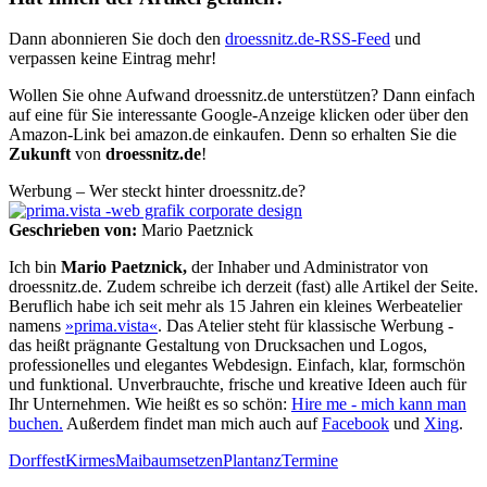
Dann abonnieren Sie doch den
droessnitz.de-RSS-Feed
und
verpassen keine Eintrag mehr!
Wollen Sie ohne Aufwand droessnitz.de unterstützen? Dann einfach
auf eine für Sie interessante Google-Anzeige klicken oder über den
Amazon-Link bei amazon.de einkaufen. Denn so erhalten Sie die
Zukunft
von
droessnitz.de
!
Werbung – Wer steckt hinter droessnitz.de?
Geschrieben von:
Mario Paetznick
Ich bin
Mario Paetznick,
der Inhaber und Administrator von
droessnitz.de. Zudem schreibe ich derzeit (fast) alle Artikel der Seite.
Beruflich habe ich seit mehr als 15 Jahren ein kleines Werbeatelier
namens
»prima.vista«
. Das Atelier steht für klassische Werbung -
das heißt prägnante Gestaltung von Drucksachen und Logos,
professionelles und elegantes Webdesign. Einfach, klar, formschön
und funktional. Unverbrauchte, frische und kreative Ideen auch für
Ihr Unternehmen. Wie heißt es so schön:
Hire me - mich kann man
buchen.
Außerdem findet man mich auch auf
Facebook
und
Xing
.
Dorffest
Kirmes
Maibaumsetzen
Plantanz
Termine