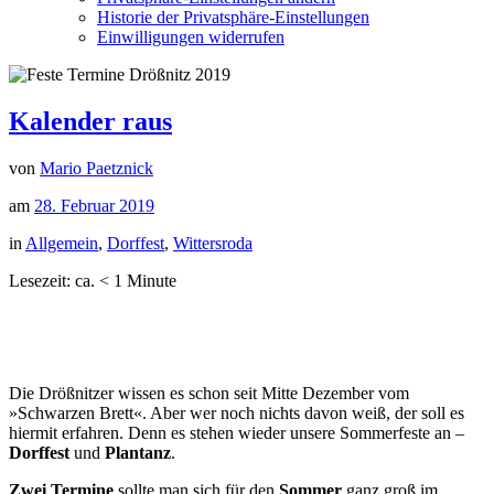
Historie der Privatsphäre-Einstellungen
Einwilligungen widerrufen
Kalender raus
von
Mario Paetznick
am
28. Februar 2019
in
Allgemein
,
Dorffest
,
Wittersroda
Lesezeit: ca.
< 1
Minute
Die Drößnitzer wissen es schon seit Mitte Dezember vom
»Schwarzen Brett«. Aber wer noch nichts davon weiß, der soll es
hiermit erfahren. Denn es stehen wieder unsere Sommerfeste an –
Dorffest
und
Plantanz
.
Zwei Termine
sollte man sich für den
Sommer
ganz groß im