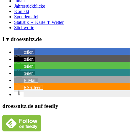
Inhalt
Jahresrückblicke
Kontakt
Spendentafel
Statistik ∗ Karte ∗ Wetter
Stichworte
I ♥ droessnitz.de
teilen
teilen
teilen
teilen
E-Mail
RSS-feed
droessnitz.de auf feedly