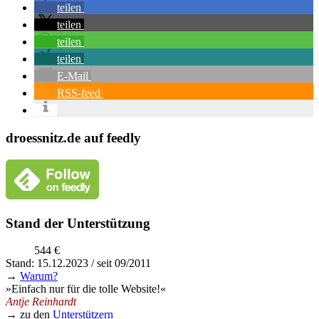
teilen
teilen
teilen
teilen
E-Mail
RSS-feed
droessnitz.de auf feedly
Stand der Unterstützung
544 €
Stand: 15.12.2023 / seit 09/2011
→
Warum?
»Einfach nur für die tolle Website!«
Antje Reinhardt
→ zu den
Unterstützern