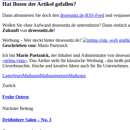
Hat Ihnen der Artikel gefallen?
Dann abonnieren Sie doch den
droessnitz.de-RSS-Feed
und verpassen
Wollen Sie ohne Aufwand droessnitz.de unterstützen? Dann einfach a
Zukunft
von
droessnitz.de
!
Werbung – Wer steckt hinter droessnitz.de?
Geschrieben von:
Mario Paetznick
Ich bin
Mario Paetznick,
der Inhaber und Administrator von droessnitz
»prima.vista«
. Das Atelier steht für klassische Werbung - das heißt 
Unverbrauchte, frische und kreative Ideen auch für Ihr Unternehmen.
Lagerfeuer
Maibaum
Maibaumsetzen
Maikranz
Zurück
Frohe Ostern
Nächster Beitrag
Drößnitzer Salon – No. 3