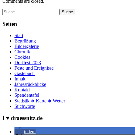
Comments are closed.
Suche
Seiten
Start
Begrüßung
Bildergalerie
Chronik
Cookies
Dorffest 2023
Feste und Ereignisse
Gästebuch
Inhalt
Jahresrückblicke
Kontakt
Spendentafel
Statistik ∗ Karte ∗ Wetter
Stichworte
I ♥ droessnitz.de
teilen