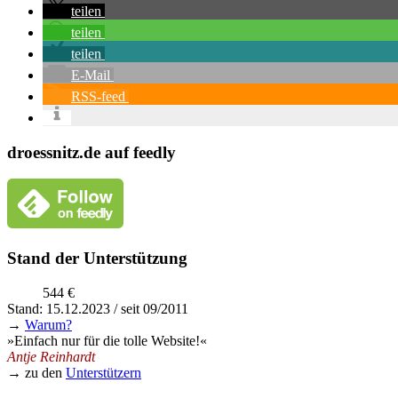
teilen
teilen
teilen
E-Mail
RSS-feed
droessnitz.de auf feedly
Stand der Unterstützung
544 €
Stand: 15.12.2023 / seit 09/2011
→
Warum?
»Einfach nur für die tolle Website!«
Antje Reinhardt
→ zu den
Unterstützern