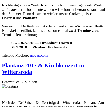
Rechtzeitig zu den Winterferien ist auch der namensgebende Winter
zurückgekehrt. Doch heute wollen wir schon mal vorausschauen auf
den Sommer. Denn da stehen wieder unsere Großereignisse an –
Dorffest
und
Plantanz
.
Wer nicht in Drößnitz wohnt oder ab und an am »Schwarzen Brett«
Neuigkeiten erfährt, kann sich schon einmal
zwei Termine
groß im
Terminkalender eintragen.
6.7. – 8.7.2018 — Drößnitzer Dorffest
28.7.2018 — Plantanz Wittersroda
Titelbild Mockup:
mocup.com
Plantanz 2017 & Kirchkonzert in
Wittersroda
Lesezeit: ca.
2
Minuten
Nach dem Drößnitzer Dorffest folgt der Wittersrodaer Plantanz. Am
Samstag, den
29.07.2017
ist dann auch wieder
Plantanzzeit in