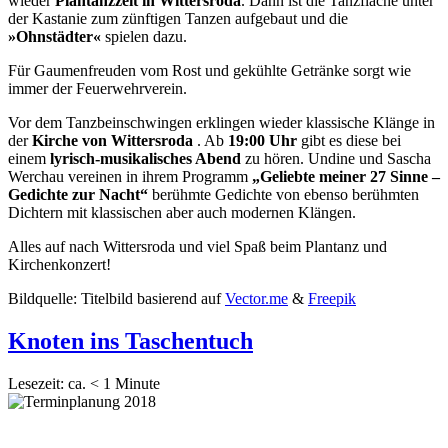
wieder
Plantanzzeit in Wittersroda
. Dann ist die Tanzfläche unter
der Kastanie zum zünftigen Tanzen aufgebaut und die
»Ohnstädter«
spielen dazu.
Für Gaumenfreuden vom Rost und gekühlte Getränke sorgt wie
immer der Feuerwehrverein.
Vor dem Tanzbeinschwingen erklingen wieder klassische Klänge in
der
Kirche von Wittersroda
. Ab
19:00 Uhr
gibt es diese bei
einem
lyrisch-musikalisches Abend
zu hören. Undine und Sascha
Werchau
vereinen in ihrem Programm
„Geliebte meiner 27 Sinne –
Gedichte zur Nacht“
berühmte Gedichte von ebenso berühmten
Dichtern mit klassischen aber auch modernen Klängen.
Alles auf nach Wittersroda und viel Spaß beim Plantanz und
Kirchenkonzert!
Bildquelle: Titelbild basierend auf
Vector.me
&
Freepik
Knoten ins Taschentuch
Lesezeit: ca.
< 1
Minute