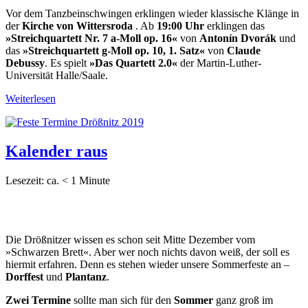
Vor dem Tanzbeinschwingen erklingen wieder klassische Klänge in
der
Kirche von Wittersroda
. Ab
19:00 Uhr
erklingen das
»Streichquartett Nr. 7 a-Moll op. 16«
von
Antonín Dvorák
und
das
»Streichquartett g-Moll op. 10, 1. Satz«
von
Claude
Debussy
. Es spielt
»Das Quartett 2.0«
der Martin-Luther-
Universität Halle/Saale.
Weiterlesen
Kalender raus
Lesezeit: ca.
< 1
Minute
Die Drößnitzer wissen es schon seit Mitte Dezember vom
»Schwarzen Brett«. Aber wer noch nichts davon weiß, der soll es
hiermit erfahren. Denn es stehen wieder unsere Sommerfeste an –
Dorffest
und
Plantanz
.
Zwei Termine
sollte man sich für den
Sommer
ganz groß im