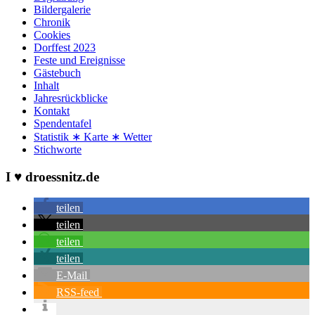
Bildergalerie
Chronik
Cookies
Dorffest 2023
Feste und Ereignisse
Gästebuch
Inhalt
Jahresrückblicke
Kontakt
Spendentafel
Statistik ∗ Karte ∗ Wetter
Stichworte
I ♥ droessnitz.de
teilen
teilen
teilen
teilen
E-Mail
RSS-feed