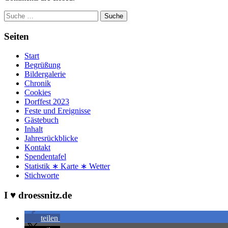
Suche
Seiten
Start
Begrüßung
Bildergalerie
Chronik
Cookies
Dorffest 2023
Feste und Ereignisse
Gästebuch
Inhalt
Jahresrückblicke
Kontakt
Spendentafel
Statistik ∗ Karte ∗ Wetter
Stichworte
I ♥ droessnitz.de
teilen