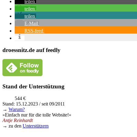
teilen
teilen
teilen
E-Mail
RSS-feed
droessnitz.de auf feedly
Stand der Unterstützung
544 €
Stand: 15.12.2023 / seit 09/2011
→
Warum?
»Einfach nur für die tolle Website!«
Antje Reinhardt
→ zu den
Unterstützern