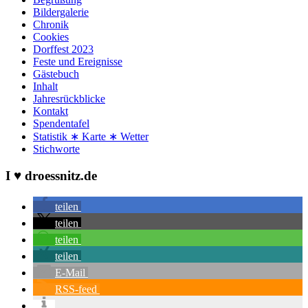
Bildergalerie
Chronik
Cookies
Dorffest 2023
Feste und Ereignisse
Gästebuch
Inhalt
Jahresrückblicke
Kontakt
Spendentafel
Statistik ∗ Karte ∗ Wetter
Stichworte
I ♥ droessnitz.de
teilen
teilen
teilen
teilen
E-Mail
RSS-feed