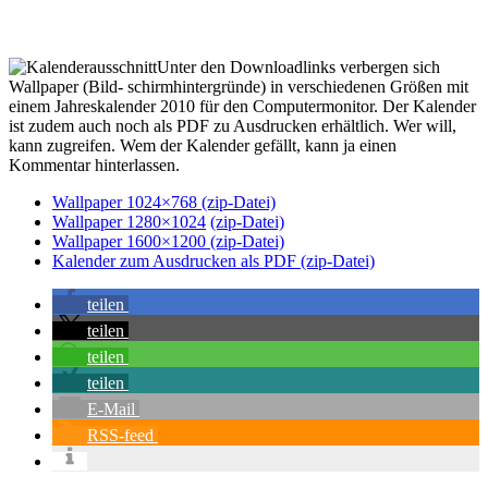
Unter den Downloadlinks verbergen sich
Wallpaper (Bild- schirmhintergründe) in verschiedenen Größen mit
einem Jahreskalender 2010 für den Computermonitor. Der Kalender
ist zudem auch noch als PDF zu Ausdrucken erhältlich. Wer will,
kann zugreifen. Wem der Kalender gefällt, kann ja einen
Kommentar hinterlassen.
Wallpaper 1024×768 (zip-Datei)
Wallpaper 1280×1024
(zip-Datei)
Wallpaper 1600×1200
(zip-Datei)
Kalender zum Ausdrucken als PDF
(zip-Datei)
teilen
teilen
teilen
teilen
E-Mail
RSS-feed