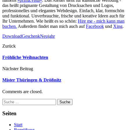
namens
»prima.vista«
. Das Atelier steht für klassische Werbung -
das heißt prägnante Gestaltung von Drucksachen und Logos,
professionelles und elegantes Webdesign. Einfach, klar, formschön
und funktional. Unverbrauchte, frische und kreative Ideen auch für
Ihr Unternehmen. Wie heißt es so schön:
Hire me - mich kann man
buchen.
Außerdem findet man mich auch auf
Facebook
und
Xing
.
Download
Geschenk
Neujahr
Zurück
Fröhliche Weihnachten
Nächster Beitrag
Mister Thüringen & Drößnitz
Comments are closed.
Suche
Seiten
Start
Begrüßung