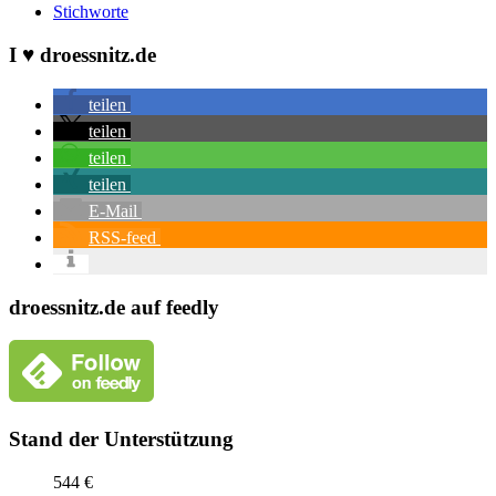
Stichworte
I ♥ droessnitz.de
teilen
teilen
teilen
teilen
E-Mail
RSS-feed
droessnitz.de auf feedly
Stand der Unterstützung
544 €