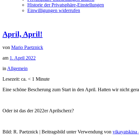
Historie der Privatsphäre-Einstellungen
Einwilligungen widerrufen
April, April!
von
Mario Paetznick
am
1. April 2022
in
Allgemein
Lesezeit: ca.
< 1
Minute
Eine schöne Bescherung zum Start in den April. Hatten wir nicht ger
Oder ist das der 2022er Aprilscherz?
Bild: R. Paetznick | Beitragsbild unter Verwendung von
vikayatskina 