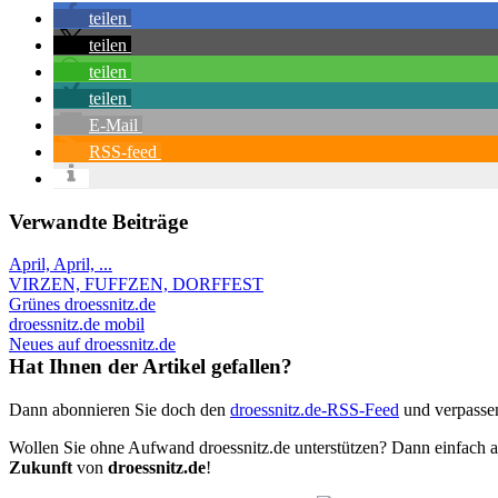
teilen
teilen
teilen
teilen
E-Mail
RSS-feed
Verwandte Beiträge
April, April, ...
VIRZEN, FUFFZEN, DORFFEST
Grünes droessnitz.de
droessnitz.de mobil
Neues auf droessnitz.de
Hat Ihnen der Artikel gefallen?
Dann abonnieren Sie doch den
droessnitz.de-RSS-Feed
und verpassen
Wollen Sie ohne Aufwand droessnitz.de unterstützen? Dann einfach a
Zukunft
von
droessnitz.de
!