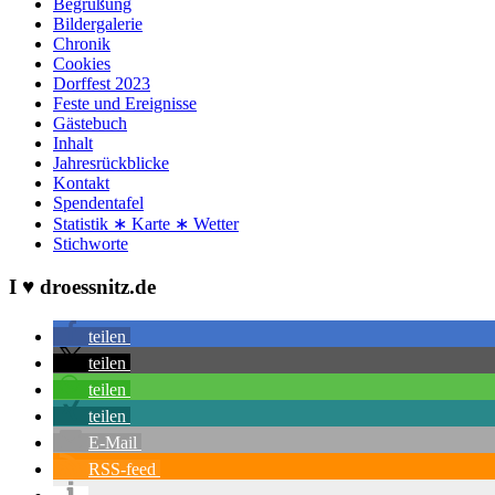
Begrüßung
Bildergalerie
Chronik
Cookies
Dorffest 2023
Feste und Ereignisse
Gästebuch
Inhalt
Jahresrückblicke
Kontakt
Spendentafel
Statistik ∗ Karte ∗ Wetter
Stichworte
I ♥ droessnitz.de
teilen
teilen
teilen
teilen
E-Mail
RSS-feed