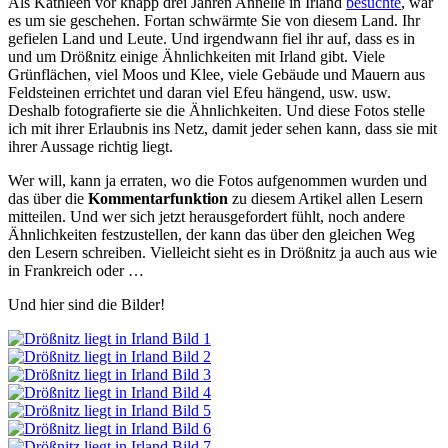
Als Kathleen vor knapp drei Jahren Annelie in Irland
besuchte
, war
es um sie geschehen. Fortan schwärmte Sie von diesem Land. Ihr
gefielen Land und Leute. Und irgendwann fiel ihr auf, dass es in
und um Drößnitz einige Ähnlichkeiten mit Irland gibt. Viele
Grünflächen, viel Moos und Klee, viele Gebäude und Mauern aus
Feldsteinen errichtet und daran viel Efeu hängend, usw. usw.
Deshalb fotografierte sie die Ähnlichkeiten. Und diese Fotos stelle
ich mit ihrer Erlaubnis ins Netz, damit jeder sehen kann, dass sie mit
ihrer Aussage richtig liegt.
Wer will, kann ja erraten, wo die Fotos aufgenommen wurden und
das über die
Kommentarfunktion
zu diesem Artikel allen Lesern
mitteilen. Und wer sich jetzt herausgefordert fühlt, noch andere
Ähnlichkeiten festzustellen, der kann das über den gleichen Weg
den Lesern schreiben. Vielleicht sieht es in Drößnitz ja auch aus wie
in Frankreich oder …
Und hier sind die Bilder!