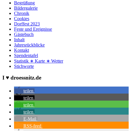
Begrüßung
Bildergalerie
Chronik
Cookies
Dorffest 2023
Feste und Ereignisse
Gästebuch
Inhalt
Jahresrückblicke
Kontakt
Spendentafel
Statistik ∗ Karte ∗ Wetter
Stichworte
I ♥ droessnitz.de
teilen
teilen
teilen
teilen
E-Mail
RSS-feed