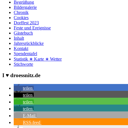
Begrüßung
Bildergalerie
Chronik
Cookies
Dorffest 2023
Feste und Ereignisse
Gästebuch
Inhalt
Jahresrückblicke
Kontakt
Spendentafel
Statistik ∗ Karte ∗ Wetter
Stichworte
I ♥ droessnitz.de
teilen
teilen
teilen
teilen
E-Mail
RSS-feed