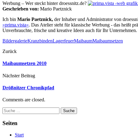
Werbung – Wer steckt hinter droessnitz.de?
Geschrieben von:
Mario Paetznick
Ich bin
Mario Paetznick,
der Inhaber und Administrator von droessnitz
»prima.vista«
. Das Atelier steht für klassische Werbung - das heißt 
Unverbrauchte, frische und kreative Ideen auch für Ihr Unternehmen.
Bildergalerie
Kranzbinden
Lagerfeuer
Maibaum
Maibaumsetzen
Zurück
Maibaumsetzen 2010
Nächster Beitrag
Drößnitzer Chronikpfad
Comments are closed.
Suche
Seiten
Start