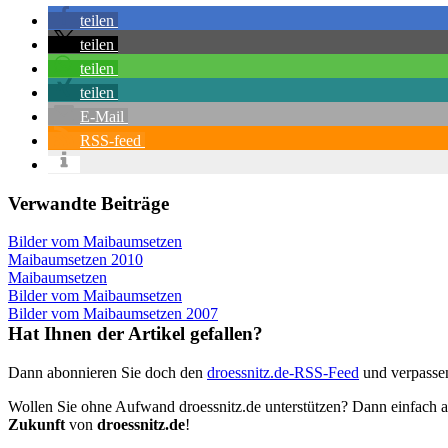
teilen
teilen
teilen
teilen
E-Mail
RSS-feed
Verwandte Beiträge
Bilder vom Maibaumsetzen
Maibaumsetzen 2010
Maibaumsetzen
Bilder vom Maibaumsetzen
Bilder vom Maibaumsetzen 2007
Hat Ihnen der Artikel gefallen?
Dann abonnieren Sie doch den
droessnitz.de-RSS-Feed
und verpassen
Wollen Sie ohne Aufwand droessnitz.de unterstützen? Dann einfach a
Zukunft
von
droessnitz.de
!