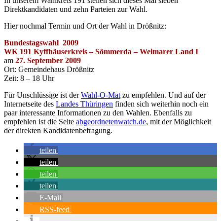
In unserem Wahlkreis 191 stellen sich dieses Mal sieben
Direktkandidaten und zehn Parteien zur Wahl.
Hier nochmal Termin und Ort der Wahl in Drößnitz:
Bundestagswahl 2009
WK 191 Kyffhäuserkreis – Sömmerda – Weimarer Land I
am
27. September 2009
Ort: Gemeindehaus Drößnitz
Zeit: 8 – 18 Uhr
Für Unschlüssige ist der
Wahl-O-Mat
zu empfehlen. Und auf der
Internetseite des
Landes Thüringen
finden sich weiterhin noch ein
paar interessante Informationen zu den Wahlen. Ebenfalls zu
empfehlen ist die Seite
abgeordnetenwatch.de
, mit der Möglichkeit
der direkten Kandidatenbefragung.
teilen
teilen
teilen
teilen
E-Mail
RSS-feed