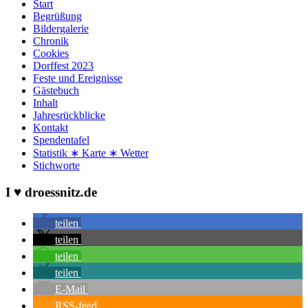
Start
Begrüßung
Bildergalerie
Chronik
Cookies
Dorffest 2023
Feste und Ereignisse
Gästebuch
Inhalt
Jahresrückblicke
Kontakt
Spendentafel
Statistik ∗ Karte ∗ Wetter
Stichworte
I ♥ droessnitz.de
teilen
teilen
teilen
teilen
E-Mail
RSS-feed